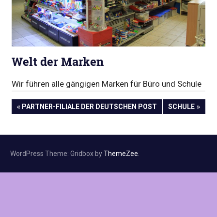
s
e
i
t
1
9
Welt der Marken
9
3
Wir führen alle gängigen Marken für Büro und Schule
–
g
Beitragsnavigation
VORHERIGER
NÄCHSTER
PARTNER-FILIALE DER DEUTSCHEN POST
SCHULE
r
BEITRAG:
BEITRAG:
o
ß
e
S
WordPress Theme: Gridbox by
ThemeZee
.
o
r
t
i
m
e